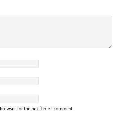
 browser for the next time I comment.