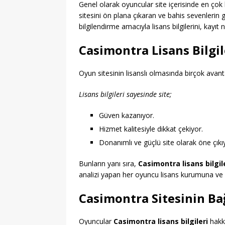
Genel olarak oyuncular site içerisinde en çok li
sitesini ön plana çıkaran ve bahis sevenlerin 
bilgilendirme amacıyla lisans bilgilerini, kayıt
Casimontra Lisans Bilgil
Oyun sitesinin lisanslı olmasında birçok avanta
Lisans bilgileri sayesinde site;
Güven kazanıyor.
Hizmet kalitesiyle dikkat çekiyor.
Donanımlı ve güçlü site olarak öne çıkı
Bunların yanı sıra,
Casimontra lisans bilgil
analizi yapan her oyuncu lisans kurumuna ve 
Casimontra Sitesinin Ba
Oyuncular
Casimontra lisans bilgileri
hakkı