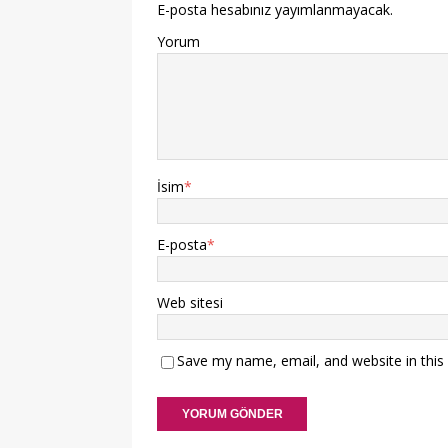
E-posta hesabınız yayımlanmayacak.
Yorum
İsim
*
E-posta
*
Web sitesi
Save my name, email, and website in this