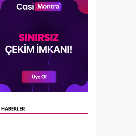
 HABERLER